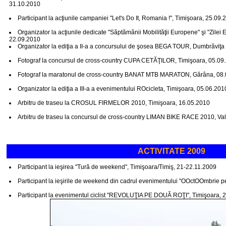
31.10.2010
Participant la acţiunile campaniei "Let's Do It, Romania !", Timişoara, 25.09.
Organizator la acţiunile dedicate "Săptămânii Mobilităţii Europene" şi "Zilei
22.09.2010
Organizator la ediţia a II-a a concursului de şosea BEGA TOUR, Dumbrăviţa
Fotograf la concursul de cross-country CUPA CETĂŢILOR, Timişoara, 05.09
Fotograf la maratonul de cross-country BANAT MTB MARATON, Gărâna, 08
Organizator la ediţia a III-a a evenimentului ROcicleta, Timişoara, 05.06.201
Arbitru de traseu la CROSUL FIRMELOR 2010, Timişoara, 16.05.2010
Arbitru de traseu la concursul de cross-country LIMAN BIKE RACE 2010, Val
ACTIVITATE 2009
Participant la ieşirea "Tură de weekend", Timişoara/Timiş, 21-22.11.2009
Participant la ieşirile de weekend din cadrul evenimentului "OOctOOmbrie 
Participant la evenimentul ciclist "REVOLUŢIA PE DOUĂ ROŢI", Timişoara, 