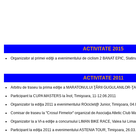
ACTIVITATE 2015
Organizator al primei ediţii a evenimentului de ciclism 2 BANAT EPIC, Slati
ACTIVITATE 2011
Arbitru de traseu la prima ediţie a MARATONULUI ŢĂRII GUGULANILOR-ŢA
Participant la CUPA MASTERS la înot, Timişoara, 11-12.06.2011
Organizator la ediţia 2011 a evenimentului ROciclet@ Junior, Timişoara, 04
Comisar de traseu la "Crosul Firmelor" organizat de Asociaţia Atletic Club M
Organizator la a VI-a ediţie a concursului LIMAN BIKE RACE, Valea lui Lima
Participant la ediţia 2011 a evenimentului ASTENIA TOUR, Timişoara, 26.03