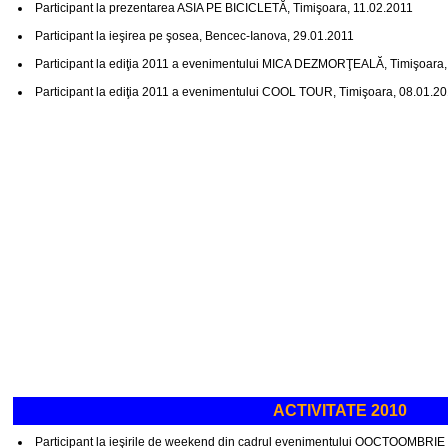
Participant la prezentarea ASIA PE BICICLETĂ, Timişoara, 11.02.2011
Participant la ieşirea pe şosea, Bencec-Ianova, 29.01.2011
Participant la ediţia 2011 a evenimentului MICA DEZMORŢEALĂ, Timişoara,
Participant la ediţia 2011 a evenimentului COOL TOUR, Timişoara, 08.01.2
ACTIVITATE 2010
Participant la ieşirile de weekend din cadrul evenimentului OOCTOOMBRI