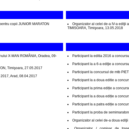
ism pentru copii JUNIOR MARATON
Organizator al celei de-a IV-a e
TIMISOARA, Timişoara, 13.05.2018
tlonului X-MAN ROMÂNIA, Oradea, 09-
Participant la editia 2016 a concu
Participant la a 6-a ediţie a con
ATON, Timişoara, 27.05.2017
Participant la concursul de mtb P
017, Arad, 08.04.2017
Participant la a doua editie a con
Participant la prima ediție a conc
Participant la a doua ediție a con
Participant la a patra ediție a conc
Participant la proba de semimarat
Organizator al celei de-a doua ediţ
Organizator / comisar de tr