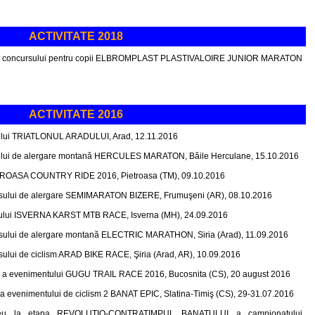
ACTIVITATE 2018
diţii a concursului pentru copii ELBROMPLAST PLASTIVALOIRE JUNIOR MARATON
ACTIVITATE 2016
rsului TRIATLONUL ARADULUI, Arad, 12.11.2016
cursului de alergare montană HERCULES MARATON, Băile Herculane, 15.10.2016
IETROASA COUNTRY RIDE 2016, Pietroasa (TM), 09.10.2016
cursului de alergare SEMIMARATON BIZERE, Frumuşeni (AR), 08.10.2016
ursului ISVERNA KARST MTB RACE, Isverna (MH), 24.09.2016
cursului de alergare montană ELECTRIC MARATHON, Siria (Arad), 11.09.2016
ursului de ciclism ARAD BIKE RACE, Şiria (Arad, AR), 10.09.2016
on a evenimentului GUGU TRAIL RACE 2016, Bucosnita (CS), 20 august 2016
ii a evenimentului de ciclism 2 BANAT EPIC, Slatina-Timiş (CS), 29-31.07.2016
aseu la etapa REVOLUTIO-CONTRATIMPUL BANATULUI a campionatului