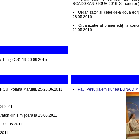
ROADGRANDTOUR 2016, Sânandrei (T
Organizator al celei de-a doua ed
28.05.2016
Organizator al primei ediţii a 
21.05.2016
na-Timiş (CS), 19-20.09.2015
RCU, Poiana Mărului, 25-26.06.2011
Paul Petruţ la emisiunea BUNĂ DI
.06.2011
araton din Timişoara la 15.05.2011
n, 01.05.2011
.2011