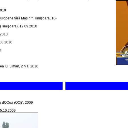
2010
 Europene fără Maşini", Timişoara, 16-
 (Timişoara), 12.09.2010
.2010
.08.2010
0
ea lui Liman, 2 Mai 2010
pe dOOuă rOOţi", 2009
25.10.2009