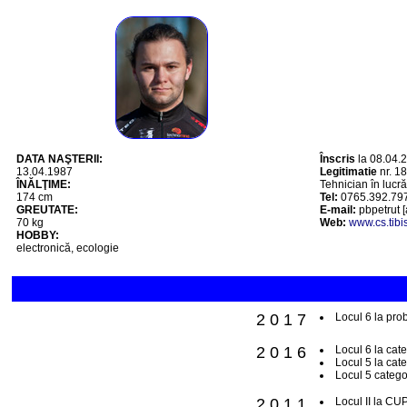
DATA NAŞTERII:
Înscris
la 08.04.
13.04.1987
Legitimatie
nr. 1
ÎNĂLŢIME:
Tehnician în lucră
174 cm
Tel:
0765.392.79
GREUTATE:
E-mail:
pbpetrut 
70 kg
Web:
www.cs.tibi
HOBBY:
electronică, ecologie
2 0 1 7
Locul 6 la pr
2 0 1 6
Locul 6 la ca
Locul 5 la ca
Locul 5 catego
2 0 1 1
Locul II la C