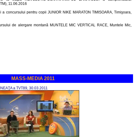
M), 11.06.2016
iţii a concursului pentru copii JUNIOR NIKE MARATON TIMISOARA, Timişoara,
concursului de alergare montană MUNTELE MIC VERTICAL RACE, Muntele Mic,
MASS-MEDIA 2011
MINEAŢA a TVT89, 30.03.2011