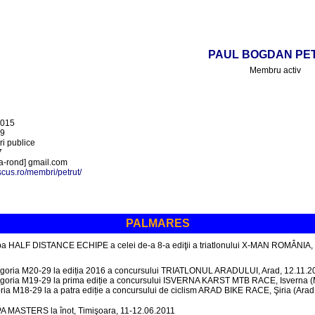
PAUL BOGDAN PE
Membru activ
2015
89
ri publice
7
[a-rond] gmail.com
scus.ro/membri/petrut/
PALMARES
oba HALF DISTANCE ECHIPE a celei de-a 8-a ediţii a triatlonului X-MAN ROMÂNIA,
tegoria M20-29 la ediția 2016 a concursului TRIATLONUL ARADULUI, Arad, 12.11.2
tegoria M19-29 la prima ediție a concursului ISVERNA KARST MTB RACE, Isverna 
ria M18-29 la a patra ediție a concursului de ciclism ARAD BIKE RACE, Şiria (Arad
UPA MASTERS la înot, Timişoara, 11-12.06.2011