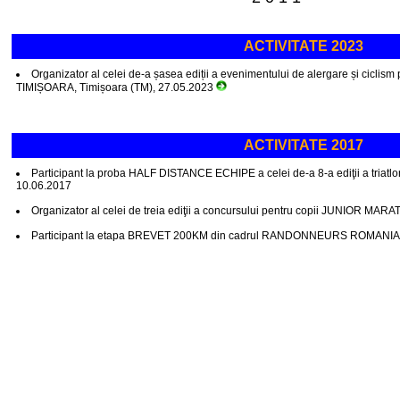
ACTIVITATE 2023
Organizator al celei de-a șasea ediții a evenimentului de alergare și cicl
TIMIȘOARA, Timișoara (TM), 27.05.2023
ACTIVITATE 2017
Participant la proba HALF DISTANCE ECHIPE a celei de-a 8-a ediţii a tria
10.06.2017
Organizator al celei de treia ediţii a concursului pentru copii JUNIOR MAR
Participant la etapa BREVET 200KM din cadrul RANDONNEURS ROMANIA 2