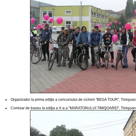
Organizator la prima ediţie a concursului de ciclism "BEGA TOUR", Timişoar
Comisar de traseu la ediţia a X-a a "MARATONULUI TIMIŞOAREI", Timişoar